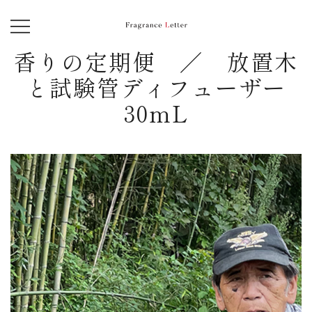
コ
ン
Fragrance Letter
季節を感じる、香りの定期便
香りの定期便 ／ 放置木
テ
ン
と試験管ディフューザー
ツ
30mL
に
ス
キ
ッ
プ